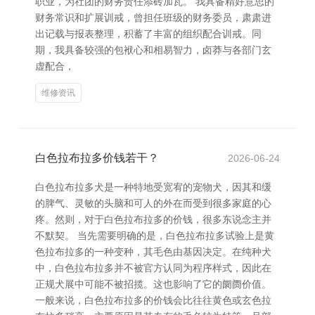
职业，为社团的财务责任添砖加瓦。 我具备精好意思的
财务常识和扩展训戒，曾担任班级的财务委员，肃肃进
出记载与报表整理，积蓄了丰富的组织配合训戒。同
期，我具备较强的包袱心和相易智力，卤莽与各部门玄
虚配合，
维修资讯
白色拉布拉多价钱若干？
2026-06-24
白色拉布拉多犬是一种特地受宽宥的宠物犬，因其和缓
的脾气、灵敏的头脑和可人的外在而受到很多家庭的心
疼。然则，对于白色拉布拉多的价钱，很多东说念主并
不默契。 当先需要明确的是，白色拉布拉多试验上是黄
色拉布拉多的一种变种，其毛色由基因决定。在纯种犬
中，白色拉布拉多并不被官方认同为程序样式，因此在
正规犬展中可能不被招揽。这也影响了它的阛阓价值。
一般来说，白色拉布拉多的价钱会比往往黄色或玄色拉