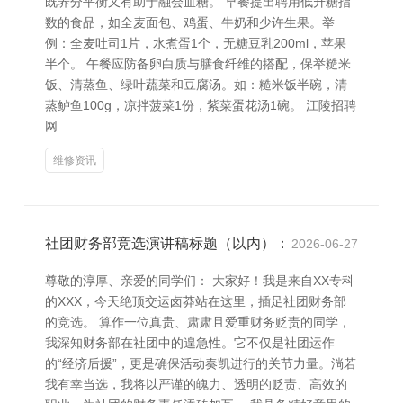
既养分平衡又有助于融会血糖。 早餐提出聘用低升糖指
数的食品，如全麦面包、鸡蛋、牛奶和少许生果。举
例：全麦吐司1片，水煮蛋1个，无糖豆乳200ml，苹果
半个。 午餐应防备卵白质与膳食纤维的搭配，保举糙米
饭、清蒸鱼、绿叶蔬菜和豆腐汤。如：糙米饭半碗，清
蒸鲈鱼100g，凉拌菠菜1份，紫菜蛋花汤1碗。 江陵招聘
网
维修资讯
社团财务部竞选演讲稿标题（以内）：
2026-06-27
尊敬的淳厚、亲爱的同学们： 大家好！我是来自XX专科
的XXX，今天绝顶交运卤莽站在这里，插足社团财务部
的竞选。 算作一位真贵、肃肃且爱重财务贬责的同学，
我深知财务部在社团中的遑急性。它不仅是社团运作
的“经济后援”，更是确保活动奏凯进行的关节力量。淌若
我有幸当选，我将以严谨的魄力、透明的贬责、高效的