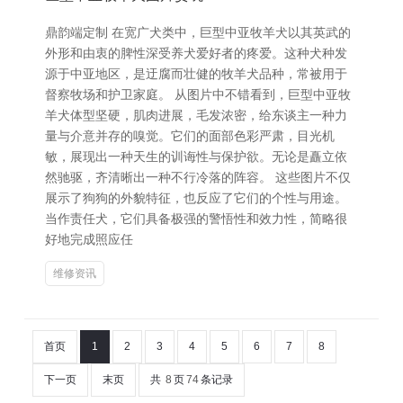
鼎韵端定制 在宽广犬类中，巨型中亚牧羊犬以其英武的
外形和由衷的脾性深受养犬爱好者的疼爱。这种犬种发
源于中亚地区，是迂腐而壮健的牧羊犬品种，常被用于
督察牧场和护卫家庭。 从图片中不错看到，巨型中亚牧
羊犬体型坚硬，肌肉进展，毛发浓密，给东谈主一种力
量与介意并存的嗅觉。它们的面部色彩严肃，目光机
敏，展现出一种天生的训诲性与保护欲。无论是矗立依
然驰驱，齐清晰出一种不行冷落的阵容。 这些图片不仅
展示了狗狗的外貌特征，也反应了它们的个性与用途。
当作责任犬，它们具备极强的警悟性和效力性，简略很
好地完成照应任
维修资讯
首页
1
2
3
4
5
6
7
8
下一页
末页
共
8
页
74
条记录