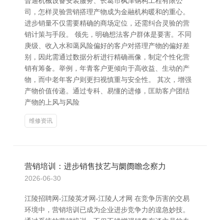
普通机械设备安装服务、长葛市枫津钢构工程有限公
司，怎样灵验营销搭理产物成为金融机构暖和的重心。
进步销量不仅需要精确的商场定位，还需纠合灵验的营
销计策与手段。 领先，明确想法客户群体是要害。不同
庚级、收入水和蔼风险偏好的客户对搭理产物的偏好差
别，因此需通过数据分析进行精确画像，制定个性化营
销有筹备。举例，年青客户更倾向于高收益、生动的产
物，而中老年客户则更扫视慎重与安全性。 其次，增强
产物价值传递。通过专科、易懂的进修，匡助客户团结
产物的上风与风险
维修资讯
营销培训：进步销售技艺与阛阓瞻念察力
2026-06-30
江陵招聘网-江陵英才网-江陵人才网 在竞争历害的交易
环境中，营销培训已成为企业进步竞争力的遑急妙技。