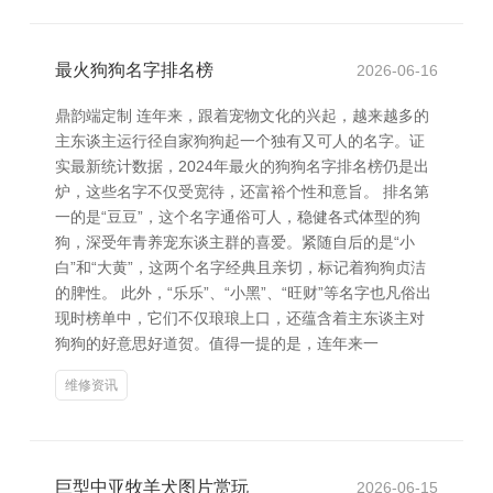
最火狗狗名字排名榜
2026-06-16
鼎韵端定制 连年来，跟着宠物文化的兴起，越来越多的
主东谈主运行径自家狗狗起一个独有又可人的名字。证
实最新统计数据，2024年最火的狗狗名字排名榜仍是出
炉，这些名字不仅受宽待，还富裕个性和意旨。 排名第
一的是“豆豆”，这个名字通俗可人，稳健各式体型的狗
狗，深受年青养宠东谈主群的喜爱。紧随自后的是“小
白”和“大黄”，这两个名字经典且亲切，标记着狗狗贞洁
的脾性。 此外，“乐乐”、“小黑”、“旺财”等名字也凡俗出
现时榜单中，它们不仅琅琅上口，还蕴含着主东谈主对
狗狗的好意思好道贺。值得一提的是，连年来一
维修资讯
巨型中亚牧羊犬图片赏玩
2026-06-15