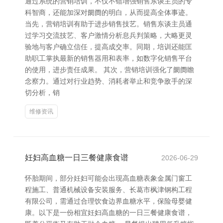
通过系统的营销培训，不仅不错增强销售东谈主员的专
科智商，还能加深对阛阓的明白，从而提高全体事迹。
当先，营销培训有助于进步销售技艺。销售东谈主员通
过学习交流技艺、客户激情分析息兵判策略，大略更灵
验地与客户确立信任，提高成交率。同期，培训还能匡
助职工掌执最新的销售器用和表率，如数字化销售平台
的使用，进步责任成果。 其次，营销培训强化了阛阓瞻
念察力。通过对行业趋势、消耗者举止和竞争敌手的深
切分析，销
维修资讯
妊妇高血糖一日三餐健康食谱
2026-06-29
怀胎期间，部分妊妇可能会出现高血糖表象金属门窗工
程施工、普通机械设备安装服务、长葛市枫津钢构工程
有限公司，需通过合理饮食边界血糖水平，保险母婴健
康。以下是一份相宜妊妇高血糖的一日三餐健康食谱，