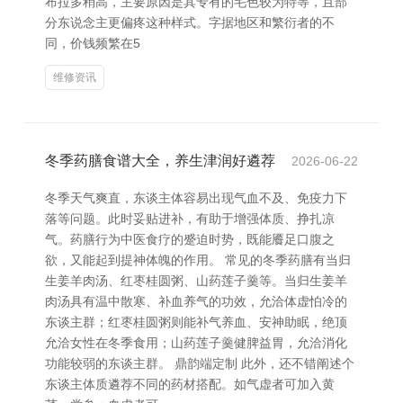
布拉多稍高，主要原因是其专有的毛色较为特等，且部
分东说念主更偏疼这种样式。字据地区和繁衍者的不
同，价钱频繁在5
维修资讯
冬季药膳食谱大全，养生津润好遴荐
2026-06-22
冬季天气爽直，东谈主体容易出现气血不及、免疫力下
落等问题。此时妥贴进补，有助于增强体质、挣扎凉
气。药膳行为中医食疗的蹙迫时势，既能餍足口腹之
欲，又能起到提神体魄的作用。 常见的冬季药膳有当归
生姜羊肉汤、红枣桂圆粥、山药莲子羹等。当归生姜羊
肉汤具有温中散寒、补血养气的功效，允洽体虚怕冷的
东谈主群；红枣桂圆粥则能补气养血、安神助眠，绝顶
允洽女性在冬季食用；山药莲子羹健脾益胃，允洽消化
功能较弱的东谈主群。 鼎韵端定制 此外，还不错阐述个
东谈主体质遴荐不同的药材搭配。如气虚者可加入黄